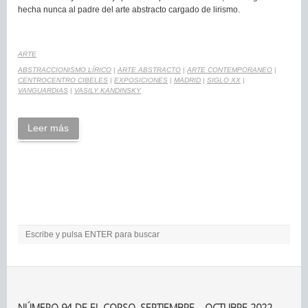
hecha nunca al padre del arte abstracto cargado de lirismo.
ARTE
ABSTRACCIONISMO LÍRICO
|
ARTE ABSTRACTO
|
ARTE CONTEMPORANEO
|
CENTROCENTRO CIBELES
|
EXPOSICIONES
|
MADRID
|
SIGLO XX
|
VANGUARDIAS
|
VASILY KANDINSKY
Leer más
NÚMERO 94 DE EL CORSO. SEPTIEMBRE – OCTUBRE 2022.