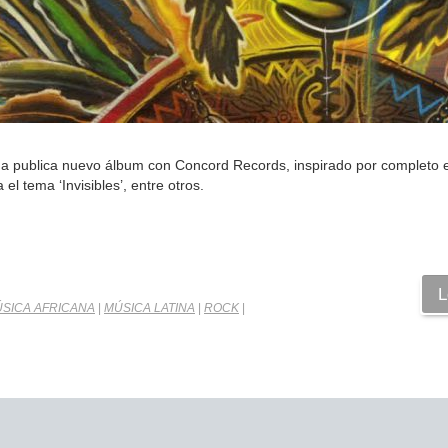
ana publica nuevo álbum con Concord Records, inspirado por completo 
l tema ‘Invisibles’, entre otros.
L
SICA AFRICANA
|
MÚSICA LATINA
|
ROCK
|