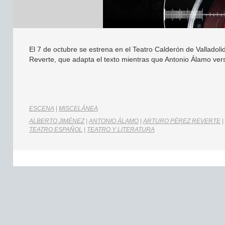
El 7 de octubre se estrena en el Teatro Calderón de Valladolid 
Reverte, que adapta el texto mientras que Antonio Álamo versi
ESCENA
|
MISCELÁNEA
ALBERTO JIMÉNEZ
|
ANTONIO ÁLAMO
|
ARTURO PÉREZ REVERTE
|
TEATRO ESPAÑOL
|
TEATRO Y LITERATURA