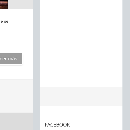
ue se
eer más
FACEBOOK