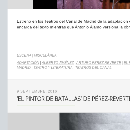
Estreno en los Teatros del Canal de Madrid de la adaptación e
encarga del texto mientras que Antonio Álamo versiona la obra
ESCENA
|
MISCELÁNEA
ADAPTACIÓN
|
ALBERTO JIMÉNEZ
|
ARTURO PÉREZ REVERTE
|
EL 
MADRID
|
TEATRO Y LITERATURA
|
TEATROS DEL CANAL
9 SEPTIEMBRE, 2016
‘EL PINTOR DE BATALLAS’ DE PÉREZ-REVERT