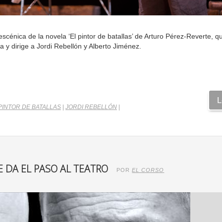
scénica de la novela ‘El pintor de batallas’ de Arturo Pérez-Reverte, q
 y dirige a Jordi Rebellón y Alberto Jiménez.
L
PINTOR DE BATALLAS
|
JORDI REBELLÓN
|
E DA EL PASO AL TEATRO
POR
EL CORSO