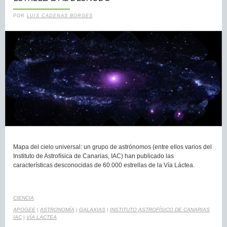
POR
LUIS CADENAS BORGES
Mapa del cielo universal: un grupo de astrónomos (entre ellos varios del
Instituto de Astrofísica de Canarias, IAC) han publicado las
características desconocidas de 60.000 estrellas de la Vía Láctea.
CIENCIA
APOGEE
|
ASTRONOMÍA
|
GALAXIAS
|
INSTITUTO ASTROFÍSICO DE CANARIAS
IAC
|
VÍA LÁCTEA