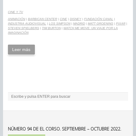
CINE Y TV
ANIMACIÓN
|
BARBICAN CENTER
|
CINE
|
DISNEY
|
FUNDACIÓN CANAL
|
INDUSTRIA AUDIOVISUAL
|
LOS SIMPSON
|
MADRID
|
MATT GROENING
|
PIXAR
|
STEVEN SPIELBERG
|
TIM BURTON
|
WATCH ME MOVE. UN VIAJE POR LA
IMAGINACIÓN
Leer más
NÚMERO 94 DE EL CORSO. SEPTIEMBRE – OCTUBRE 2022.