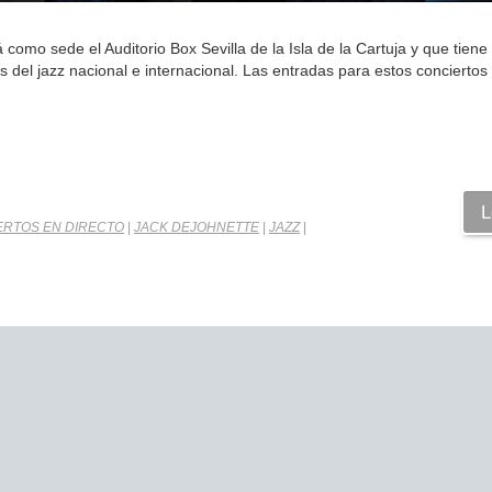
 como sede el Auditorio Box Sevilla de la Isla de la Cartuja y que tien
os del jazz nacional e internacional. Las entradas para estos conciertos
L
ERTOS EN DIRECTO
|
JACK DEJOHNETTE
|
JAZZ
|