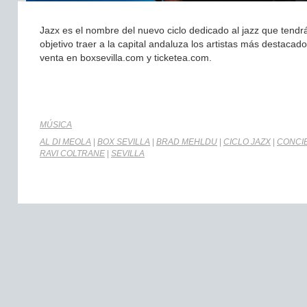
Jazx es el nombre del nuevo ciclo dedicado al jazz que tendrá
objetivo traer a la capital andaluza los artistas más destacad
venta en boxsevilla.com y ticketea.com.
MÚSICA
AL DI MEOLA
|
BOX SEVILLA
|
BRAD MEHLDU
|
CICLO JAZX
|
CONCI
RAVI COLTRANE
|
SEVILLA