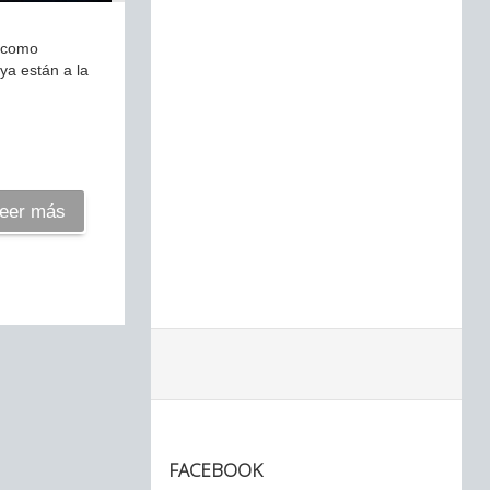
e como
 ya están a la
eer más
FACEBOOK