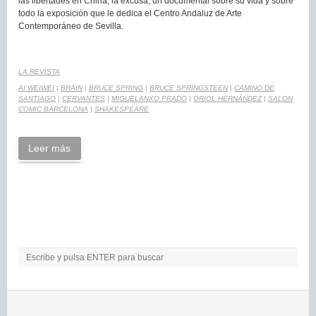
las libertades en China; la excusa, un documental sobre su vida y sobre
todo la exposición que le dedica el Centro Andaluz de Arte
Contemporáneo de Sevilla.
LA REVISTA
AI WEIWEI
|
BRAIN
|
BRUCE SPRING
|
BRUCE SPRINGSTEEN
|
CAMINO DE
SANTIAGO
|
CERVANTES
|
MIGUELANXO PRADO
|
ORIOL HERNÁNDEZ
|
SALON
COMIC BARCELONA
|
SHAKESPEARE
Leer más