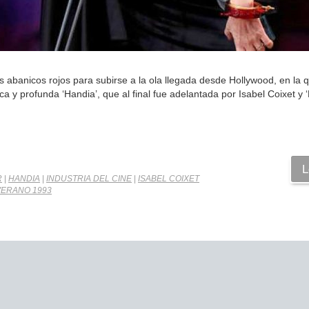
s abanicos rojos para subirse a la ola llegada desde Hollywood, en la q
 y profunda ‘Handia’, que al final fue adelantada por Isabel Coixet y ‘L
L
R
|
HANDIA
|
INDUSTRIA DEL CINE
|
ISABEL COIXET
VERANO 1993