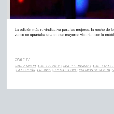
La edición más reivindicativa para las mujeres, la noche de lo
vasco se apuntaba una de sus mayores victorias con la estética
CINE Y TV
CARLA SIMÓN
|
CINE ESPAÑOL
|
CINE Y FEMINISMO
|
CINE Y MUJE
|
LA LIBRERÍA
|
PREMIOS
|
PREMIOS GOYA
|
PREMIOS GOYA 2018
|