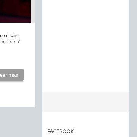
ue el cine
a librería’.
eer más
FACEBOOK