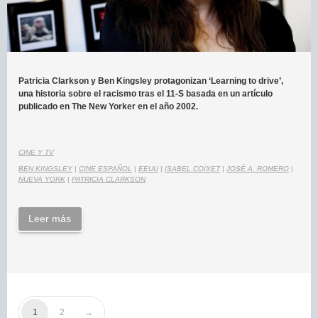
Patricia Clarkson y Ben Kingsley protagonizan ‘Learning to drive’,
una historia sobre el racismo tras el 11-S basada en un artículo
publicado en The New Yorker en el año 2002.
CINE Y TV
BEN KINGSLEY
|
CINE ESPAÑOL
|
EEUU
|
ISABEL COIXET
|
JOSÉ A. ROMERO
|
NUEVA YORK
|
PATRICIA CLARKSON
Leer más
1
2