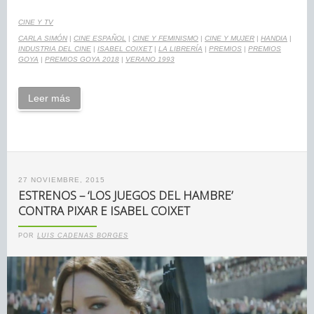
CINE Y TV
CARLA SIMÓN
|
CINE ESPAÑOL
|
CINE Y FEMINISMO
|
CINE Y MUJER
|
HANDIA
|
INDUSTRIA DEL CINE
|
ISABEL COIXET
|
LA LIBRERÍA
|
PREMIOS
|
PREMIOS
GOYA
|
PREMIOS GOYA 2018
|
VERANO 1993
Leer más
27 NOVIEMBRE, 2015
ESTRENOS – ‘LOS JUEGOS DEL HAMBRE’
CONTRA PIXAR E ISABEL COIXET
POR
LUIS CADENAS BORGES