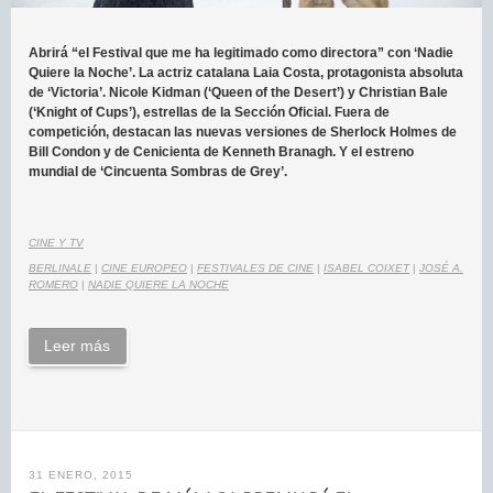
Abrirá “el Festival que me ha legitimado como directora” con ‘Nadie
Quiere la Noche’. La actriz catalana Laia Costa, protagonista absoluta
de ‘Victoria’. Nicole Kidman (‘Queen of the Desert’) y Christian Bale
(‘Knight of Cups’), estrellas de la Sección Oficial. Fuera de
competición, destacan las nuevas versiones de Sherlock Holmes de
Bill Condon y de Cenicienta de Kenneth Branagh. Y el estreno
mundial de ‘Cincuenta Sombras de Grey’.
CINE Y TV
BERLINALE
|
CINE EUROPEO
|
FESTIVALES DE CINE
|
ISABEL COIXET
|
JOSÉ A.
ROMERO
|
NADIE QUIERE LA NOCHE
Leer más
31 ENERO, 2015