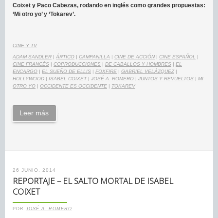
Coixet y Paco Cabezas, rodando en inglés como grandes propuestas:
‘Mi otro yo’ y ‘Tokarev’.
CINE Y TV
ADAM SANDLER
|
ÁRTICO
|
CAMPANILLA
|
CINE DE ACCIÓN
|
CINE ESPAÑOL
|
CINE FRANCÉS
|
COPRODUCCIONES
|
DE CABALLOS Y HOMBRES
|
EL
ENCARGO
|
EL SUEÑO DE ELLIS
|
FOXFIRE
|
GABRIEL VELÁZQUEZ
|
HOLLYWOOD
|
ISABEL COIXET
|
JOSÉ A. ROMERO
|
JUNTOS Y REVUELTOS
|
MI
OTRO YO
|
OCCIDENTE ES OCCIDENTE
|
TOKAREV
Leer más
26 JUNIO, 2014
REPORTAJE – EL SALTO MORTAL DE ISABEL
COIXET
POR
JOSÉ A. ROMERO