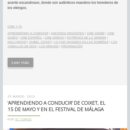
acento escandinavo, donde son auténticos maestros los herederos de
los vikingos.
CINE Y TV
APRENDIENDO A CONDUCIR
|
ASESINOS INOCENTES
|
CINE ÁRABE
|
CINE
DANÉS
|
CINE ESPAÑOL
|
CINE GRIEGO
|
ESTRENOS DE LA SEMANA
|
HOLLYWOOD
|
ISABEL COIXET
|
LO QUE HACEMOS EN LAS SOMBRAS
|
LOS
CABALLOS DE DIOS
|
LOS MINIONS
|
PROFANACIÓN
Leer más
25 MARZO, 2015
‘APRENDIENDO A CONDUCIR’ DE COIXET, EL
15 DE MAYO Y EN EL FESTIVAL DE MÁLAGA
POR
EL CORSO