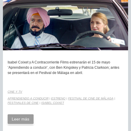
Isabel Coixet y A Contracorriente Films estrenarán el 15 de mayo
‘Aprendiendo a conducir’, con Ben Kingskey y Patricia Clarkson; antes
se presentará en el Festival de Málaga en abril.
CINE Y TV
APRENDIENDO A CONDUCIR
|
ESTRENO
|
FESTIVAL DE CINE DE MÁLAGA
|
FESTIVALES DE CINE
|
ISABEL COIXET
Leer más