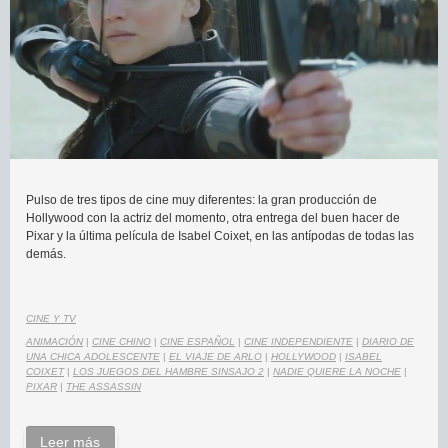
Pulso de tres tipos de cine muy diferentes: la gran producción de
Hollywood con la actriz del momento, otra entrega del buen hacer de
Pixar y la última película de Isabel Coixet, en las antípodas de todas las
demás.
CINE Y TV
ANIMACIÓN
|
CINE CHINO
|
CINE ESPAÑOL
|
CINE INDEPENDIENTE
|
DIARIO DE
UNA CHICA ADOLESCENTE
|
EL VIAJE DE ARLO
|
HOLLYWOOD
|
ISABEL
COIXET
|
LOS JUEGOS DEL HAMBRE SINSAJO 2
|
NADIE QUIERE LA NOCHE
|
PIXAR
|
THE ASSASSIN
Leer más