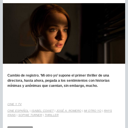
Cambio de registro. ‘Mi otro yo’ supone el primer thriller de una
directora, hasta ahora, pegada a los sentimientos con historias
mínimas y anónimas que cuentan, sin embargo, mucho.
CINE Y TV
CINE ESPAÑOL
|
ISABEL COIXET
|
JOSÉ A. ROMERO
|
MI OTRO YO
|
RHYS
IFANS
|
SOPHIE TURNER
|
THRILLER