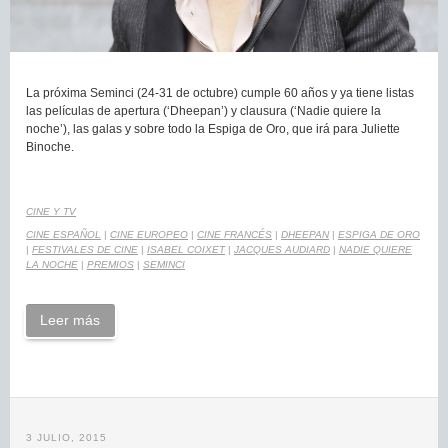
La próxima Seminci (24-31 de octubre) cumple 60 años y ya tiene listas
las películas de apertura (‘Dheepan’) y clausura (‘Nadie quiere la
noche’), las galas y sobre todo la Espiga de Oro, que irá para Juliette
Binoche.
CINE Y TV
CINE ESPAÑOL
|
CINE EUROPEO
|
CINE FRANCÉS
|
DHEEPAN
|
ESPIGA DE ORO
|
FESTIVALES DE CINE
|
ISABEL COIXET
|
JACQUES AUDIARD
|
NADIE QUIERE
LA NOCHE
|
PREMIOS
|
SEMINCI
Leer más
3 JULIO, 2015