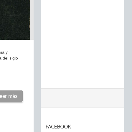
sma y
 del siglo
eer más
FACEBOOK