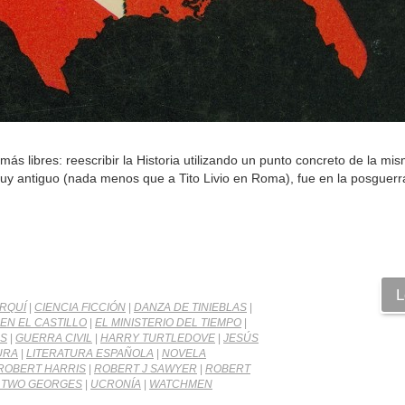
s libres: reescribir la Historia utilizando un punto concreto de la mi
uy antiguo (nada menos que a Tito Livio en Roma), fue en la posguerra
L
RQUÍ
|
CIENCIA FICCIÓN
|
DANZA DE TINIEBLAS
|
EN EL CASTILLO
|
EL MINISTERIO DEL TIEMPO
|
OS
|
GUERRA CIVIL
|
HARRY TURTLEDOVE
|
JESÚS
URA
|
LITERATURA ESPAÑOLA
|
NOVELA
ROBERT HARRIS
|
ROBERT J SAWYER
|
ROBERT
 TWO GEORGES
|
UCRONÍA
|
WATCHMEN