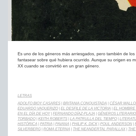
Es uno de los géneros más arriesgados, pero también de los má
fantasear sobre qué hubiera ocurrido. Aunque su origen es m
XX cuando se convirtió en un gran género.
LETRAS
ADOLFO BIOY CASARES
|
BRITANIA CONQUISTADA
|
CÉSAR MALLO
EDUARDO VAQUERIZO
|
EL DESFILE DE LA VICTORIA
|
EL HOMBRE 
EN EL DÍA DE HOY
|
FERNANDO DÍAZ-PLAJA
|
GÉNEROS LITERARI
TORBADO
|
KEITH ROBERTS
|
LA PATRULLA DEL TIEMPO
|
LITERAT
HISTÓRICA
|
PATRIA
|
PAVANA
|
PHILIP K. DICK
|
POUL ANDERSON
|
SILVERBERG
|
ROMA ETERNA
|
THE NEANDERTAL PARALLAX
|
THE