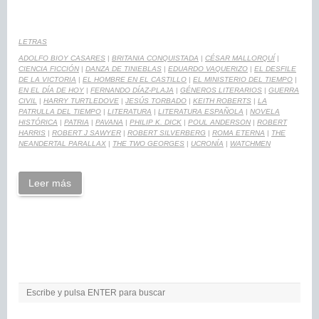
LETRAS
ADOLFO BIOY CASARES
|
BRITANIA CONQUISTADA
|
CÉSAR MALLORQUÍ
|
CIENCIA FICCIÓN
|
DANZA DE TINIEBLAS
|
EDUARDO VAQUERIZO
|
EL DESFILE
DE LA VICTORIA
|
EL HOMBRE EN EL CASTILLO
|
EL MINISTERIO DEL TIEMPO
|
EN EL DÍA DE HOY
|
FERNANDO DÍAZ-PLAJA
|
GÉNEROS LITERARIOS
|
GUERRA
CIVIL
|
HARRY TURTLEDOVE
|
JESÚS TORBADO
|
KEITH ROBERTS
|
LA
PATRULLA DEL TIEMPO
|
LITERATURA
|
LITERATURA ESPAÑOLA
|
NOVELA
HISTÓRICA
|
PATRIA
|
PAVANA
|
PHILIP K. DICK
|
POUL ANDERSON
|
ROBERT
HARRIS
|
ROBERT J SAWYER
|
ROBERT SILVERBERG
|
ROMA ETERNA
|
THE
NEANDERTAL PARALLAX
|
THE TWO GEORGES
|
UCRONÍA
|
WATCHMEN
Leer más