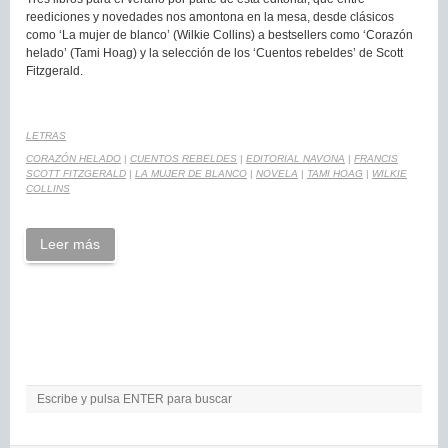
reediciones y novedades nos amontona en la mesa, desde clásicos
como ‘La mujer de blanco’ (Wilkie Collins) a bestsellers como ‘Corazón
helado’ (Tami Hoag) y la selección de los ‘Cuentos rebeldes’ de Scott
Fitzgerald.
LETRAS
CORAZÓN HELADO
|
CUENTOS REBELDES
|
EDITORIAL NAVONA
|
FRANCIS
SCOTT FITZGERALD
|
LA MUJER DE BLANCO
|
NOVELA
|
TAMI HOAG
|
WILKIE
COLLINS
Leer más