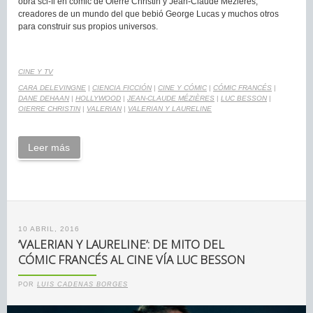
obra sci-fi en cómic de Oierre Christin y Jean-Claude Mézières,
creadores de un mundo del que bebió George Lucas y muchos otros
para construir sus propios universos.
CINE Y TV
CARA DELEVINGNE
|
CIENCIA FICCIÓN
|
CINE Y CÓMIC
|
CÓMIC FRANCÉS
|
DANE DEHAAN
|
HOLLYWOOD
|
JEAN-CLAUDE MÉZIÈRES
|
LUC BESSON
|
OIERRE CHRISTIN
|
VALERIAN
|
VALERIAN Y LAURELINE
Leer más
10 ABRIL, 2016
‘VALERIAN Y LAURELINE’: DE MITO DEL
CÓMIC FRANCÉS AL CINE VÍA LUC BESSON
POR
LUIS CADENAS BORGES