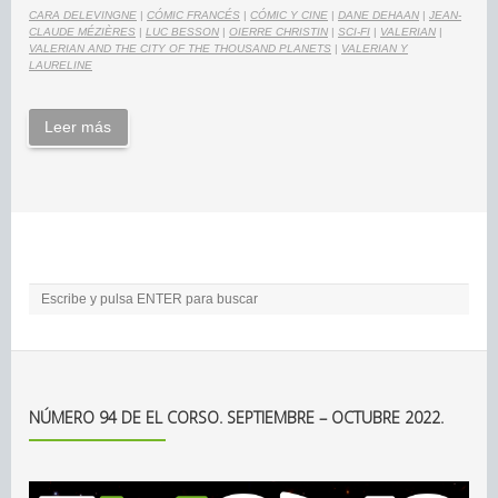
CARA DELEVINGNE
|
CÓMIC FRANCÉS
|
CÓMIC Y CINE
|
DANE DEHAAN
|
JEAN-
CLAUDE MÉZIÈRES
|
LUC BESSON
|
OIERRE CHRISTIN
|
SCI-FI
|
VALERIAN
|
VALERIAN AND THE CITY OF THE THOUSAND PLANETS
|
VALERIAN Y
LAURELINE
Leer más
NÚMERO 94 DE EL CORSO. SEPTIEMBRE – OCTUBRE 2022.