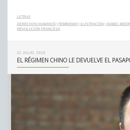
LETRAS
DERECHOS HUMANOS
|
FEMINISMO
|
ILUSTRACIÓN
|
ISABEL MEDI
REVOLUCIÓN FRANCESA
22 JULIO, 2015
EL RÉGIMEN CHINO LE DEVUELVE EL PASAPO