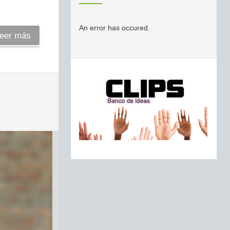
An error has occured.
eer más