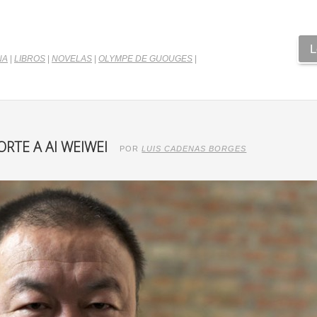
L
NA
|
LIBROS
|
NOVELAS
|
OLYMPE DE GUOUGES
|
RTE A AI WEIWEI
POR
LUIS CADENAS BORGES