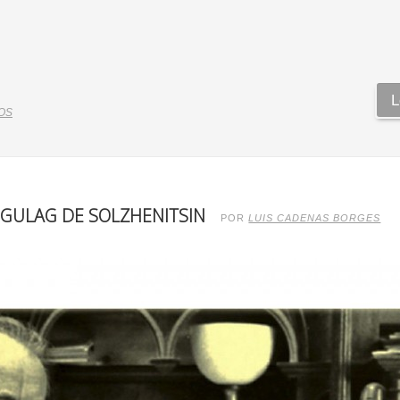
L
OS
 GULAG DE SOLZHENITSIN
POR
LUIS CADENAS BORGES