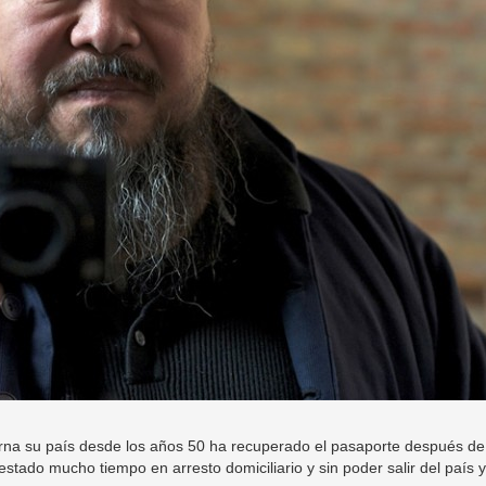
bierna su país desde los años 50 ha recuperado el pasaporte después de
stado mucho tiempo en arresto domiciliario y sin poder salir del país 