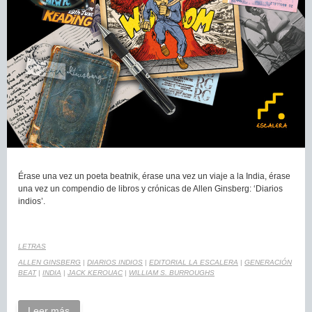
Érase una vez un poeta beatnik, érase una vez un viaje a la India, érase
una vez un compendio de libros y crónicas de Allen Ginsberg: ‘Diarios
indios’.
LETRAS
ALLEN GINSBERG
|
DIARIOS INDIOS
|
EDITORIAL LA ESCALERA
|
GENERACIÓN
BEAT
|
INDIA
|
JACK KEROUAC
|
WILLIAM S. BURROUGHS
Leer más