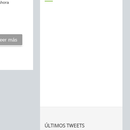
ahora
eer más
ÚLTIMOS TWEETS