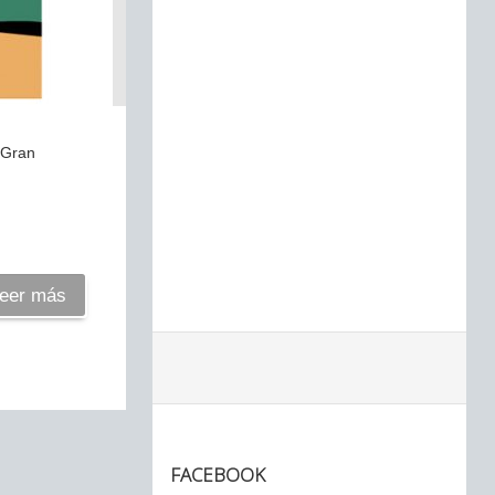
e Gran
eer más
FACEBOOK