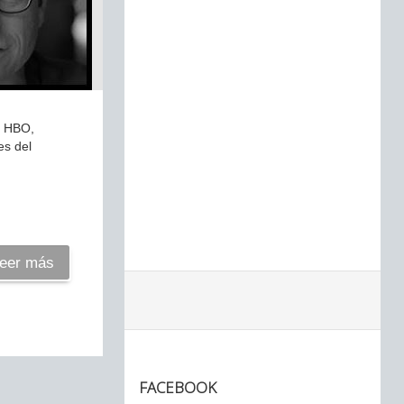
, HBO,
es del
.
eer más
FACEBOOK