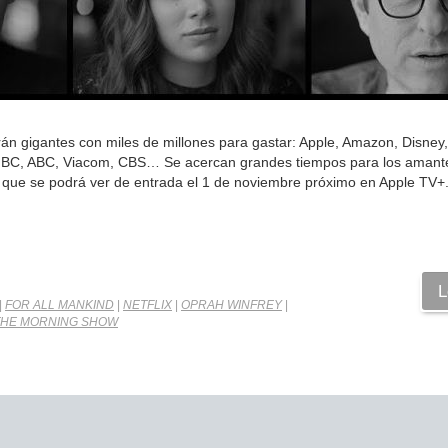
rán gigantes con miles de millones para gastar: Apple, Amazon, Disney
e NBC, ABC, Viacom, CBS… Se acercan grandes tiempos para los amant
 que se podrá ver de entrada el 1 de noviembre próximo en Apple TV+
L
|
FOR ALL MANKIND
|
NETFLIX
|
OPRAH WINFREY
|
THE MORNING SHOW