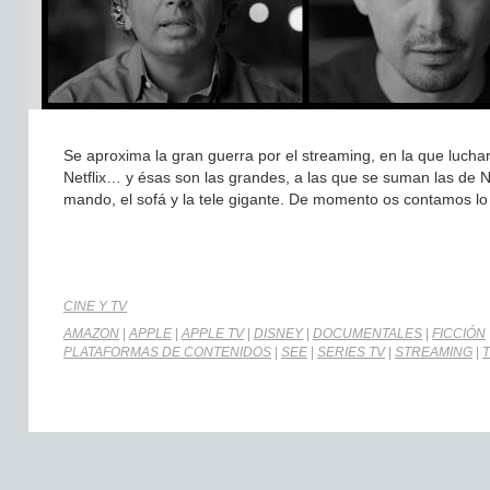
Se aproxima la gran guerra por el streaming, en la que lucha
Netflix… y ésas son las grandes, a las que se suman las d
mando, el sofá y la tele gigante. De momento os contamos lo
CINE Y TV
AMAZON
|
APPLE
|
APPLE TV
|
DISNEY
|
DOCUMENTALES
|
FICCIÓN
PLATAFORMAS DE CONTENIDOS
|
SEE
|
SERIES TV
|
STREAMING
|