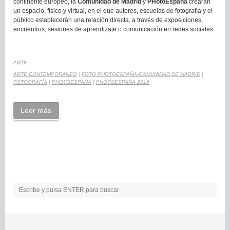
continente europeo, la
Comunidad de Madrid
y
PHotoEspaña
crearán
un espacio, físico y virtual, en el que autores, escuelas de fotografía y el
público establecerán una relación directa, a través de exposiciones,
encuentros, sesiones de aprendizaje o comunicación en redes sociales.
ARTE
ARTE CONTEMPORANEO
|
FOTO PHOTOESPAÑA-COMUNIDAD DE MADRID
|
FOTOGRAFÍA
|
PHOTOESPAÑA
|
PHOTOESPAÑA 2016
Leer más