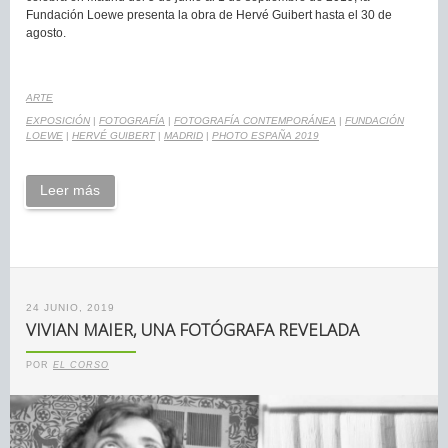
Fundación Loewe presenta la obra de Hervé Guibert hasta el 30 de
agosto.
ARTE
EXPOSICIÓN
|
FOTOGRAFÍA
|
FOTOGRAFÍA CONTEMPORÁNEA
|
FUNDACIÓN
LOEWE
|
HERVÉ GUIBERT
|
MADRID
|
PHOTO ESPAÑA 2019
Leer más
24 JUNIO, 2019
VIVIAN MAIER, UNA FOTÓGRAFA REVELADA
POR
EL CORSO