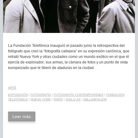
La Fundación Telefónica inauguró el pasado junio la retrospectiva del
fotógrafo que creó la “fotografía callejera” en su expresión canónica, que
retrató Nueva York y otras ciudades como un mundo exótico en el que él
ejercía de explorador; sus armas, la cámara de fotos y un punto de vista
europeizado que le liberó de ataduras en la ciudad.
ARTE
EXPOSICIÓN
|
FOTOGRAFÍA
|
FOTOGRAFÍA CONTEMPORÁNEA
|
FUNDACIÓN
TELEFÓNICA
|
NUEVA YORK
|
PARÍS
|
SIGLO XX
|
WILLIAM KLEIN
Leer más