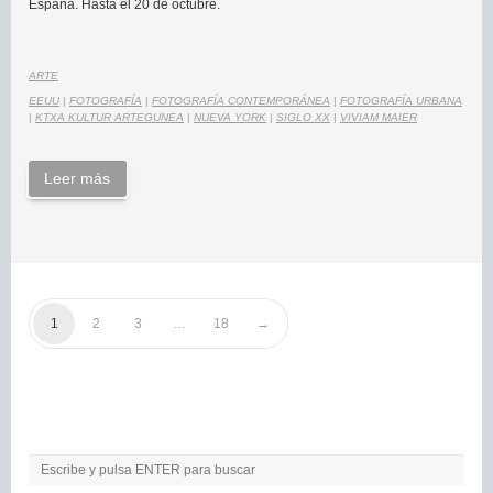
España. Hasta el 20 de octubre.
ARTE
EEUU
|
FOTOGRAFÍA
|
FOTOGRAFÍA CONTEMPORÁNEA
|
FOTOGRAFÍA URBANA
|
KTXA KULTUR ARTEGUNEA
|
NUEVA YORK
|
SIGLO XX
|
VIVIAM MAIER
Leer más
1
2
3
…
18