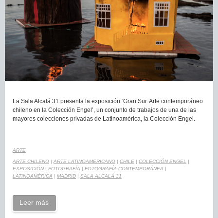
La Sala Alcalá 31 presenta la exposición ‘Gran Sur. Arte contemporáneo
chileno en la Colección Engel’, un conjunto de trabajos de una de las
mayores colecciones privadas de Latinoamérica, la Colección Engel.
ARTE
ARTE CHILENO
|
ARTE LATINOAMERICANO
|
CHILE
|
COLECCIÓN ENGEL
|
EXPOSICIÓN
|
FOTOGRAFÍA
|
FOTOGRAFÍA CONTEMPORÁNEA
|
LATINOAMÉRICA
|
MADRID
|
SALA ALCALÁ 31
Leer más