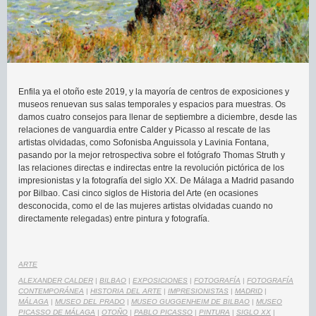
Enfila ya el otoño este 2019, y la mayoría de centros de exposiciones y
museos renuevan sus salas temporales y espacios para muestras. Os
damos cuatro consejos para llenar de septiembre a diciembre, desde las
relaciones de vanguardia entre Calder y Picasso al rescate de las
artistas olvidadas, como Sofonisba Anguissola y Lavinia Fontana,
pasando por la mejor retrospectiva sobre el fotógrafo Thomas Struth y
las relaciones directas e indirectas entre la revolución pictórica de los
impresionistas y la fotografía del siglo XX. De Málaga a Madrid pasando
por Bilbao. Casi cinco siglos de Historia del Arte (en ocasiones
desconocida, como el de las mujeres artistas olvidadas cuando no
directamente relegadas) entre pintura y fotografía.
ARTE
ALEXANDER CALDER
|
BILBAO
|
EXPOSICIONES
|
FOTOGRAFÍA
|
FOTOGRAFÍA
CONTEMPORÁNEA
|
HISTORIA DEL ARTE
|
IMPRESIONISTAS
|
MADRID
|
MÁLAGA
|
MUSEO DEL PRADO
|
MUSEO GUGGENHEIM DE BILBAO
|
MUSEO
PICASSO DE MÁLAGA
|
OTOÑO
|
PABLO PICASSO
|
PINTURA
|
SIGLO XX
|