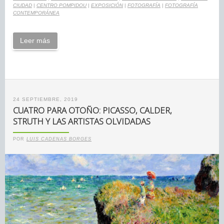
CIUDAD
|
CENTRO POMPIDOU
|
EXPOSICIÓN
|
FOTOGRAFÍA
|
FOTOGRAFÍA
CONTEMPORÁNEA
Leer más
24 SEPTIEMBRE, 2019
CUATRO PARA OTOÑO: PICASSO, CALDER,
STRUTH Y LAS ARTISTAS OLVIDADAS
POR
LUIS CADENAS BORGES