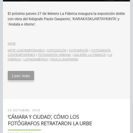
El próximo jueves 27 de febrero La Fábrica inaugura la exposición doble
con obra del fotógrafo Paolo Gasperini, ‘KARAKASKUARTAYKINTA’ y
‘Andata e ritorno’.
ARTE
ARTE CONTEMPORANEO
|
EXPOSICIÓN
|
FOTOGRAFÍA
|
FOTOGRAFÍA
CONTEMPORÁNEA
|
FOTOGRAFÍA URBANA
|
GALERÍA LA FÁBRICA
|
LA
FÁBRICA
|
LATINOAMÉRICA
|
PAOLO GASPARINI
Leer más
23 OCTUBRE, 2019
‘CÁMARA Y CIUDAD’, CÓMO LOS
FOTÓGRAFOS RETRATARON LA URBE