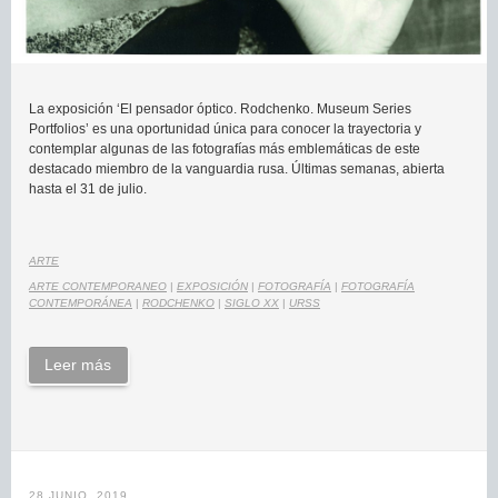
La exposición ‘El pensador óptico. Rodchenko. Museum Series
Portfolios’ es una oportunidad única para conocer la trayectoria y
contemplar algunas de las fotografías más emblemáticas de este
destacado miembro de la vanguardia rusa. Últimas semanas, abierta
hasta el 31 de julio.
ARTE
ARTE CONTEMPORANEO
|
EXPOSICIÓN
|
FOTOGRAFÍA
|
FOTOGRAFÍA
CONTEMPORÁNEA
|
RODCHENKO
|
SIGLO XX
|
URSS
Leer más
28 JUNIO, 2019