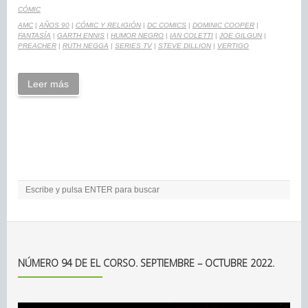
CÓMIC
AMC
|
AÑOS 90
|
CÓMIC Y RELIGIÓN
|
DC COMICS
|
DOMINIC COOPER
|
FANTASÍA
|
GARTH ENNIS
|
HUMOR NEGRO
|
IAN COLETTI
|
JOE GILGUN
|
PREACHER
|
RUTH NEGGA
|
SERIES TV
|
STEVE DILLION
|
VERTIGO
Leer más
NÚMERO 94 DE EL CORSO. SEPTIEMBRE – OCTUBRE 2022.