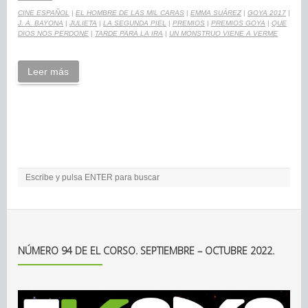
CINE ESPAÑOL
|
EL HOMBRE DE LAS MIL CARAS
|
EMMA SUÁREZ
|
GOYA 2017
|
J. A. BAYONA
|
JULIETA
|
LA SEGUNDA PIEL
|
PREMIOS
|
PREMIOS GOYA
|
QUE
DIOS NOS PERDONE
|
TARDE PARA LA IRA
|
UN MONSTRUO VIENE A VERME
Leer más
NÚMERO 94 DE EL CORSO. SEPTIEMBRE – OCTUBRE 2022.