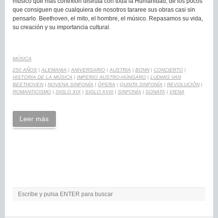
músico que más conexión disfruta con toda la Humanidad, de los pocos
que consiguen que cualquiera de nosotros tararee sus obras casi sin
pensarlo. Beethoven, el mito, el hombre, el músico. Repasamos su vida,
su creación y su importancia cultural.
MÚSICA
250 AÑOS
|
ALEMANIA
|
ANIVERSARIO
|
AUSTRIA
|
BONN
|
CONCIERTO
|
HISTORIA DE LA MÚSICA
|
IMPERIO AUSTRO-HÚNGARO
|
LUDWIG VAN
BEETHOVEN
|
NOVENA SINFONÍA
|
ÓPERA
|
QUINTA SINFONÍA
|
REVOLUCIÓN
|
ROMANTICISMO
|
SIGLO XIX
|
SIGLO XVIII
|
SINFONÍA
|
SONATA
|
VIENA
Leer más