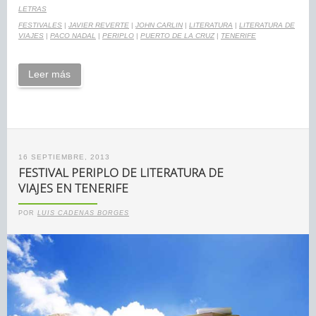
LETRAS
FESTIVALES
|
JAVIER REVERTE
|
JOHN CARLIN
|
LITERATURA
|
LITERATURA DE
VIAJES
|
PACO NADAL
|
PERIPLO
|
PUERTO DE LA CRUZ
|
TENERIFE
Leer más
16 SEPTIEMBRE, 2013
FESTIVAL PERIPLO DE LITERATURA DE
VIAJES EN TENERIFE
POR
LUIS CADENAS BORGES