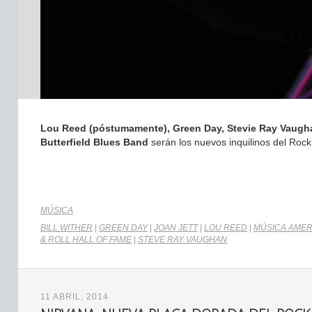
Lou Reed (póstumamente), Green Day, Stevie Ray Vaughan
Butterfield Blues Band
serán los nuevos inquilinos del Rock
MÚSICA
BILL WITHER
|
GREEN DAY
|
JOAN JETT
|
LOU REED
|
MÚSICA AMER
& ROLL HALL OF FAME
|
STEVE RAY VAUGHAN
11 ABRIL, 2014