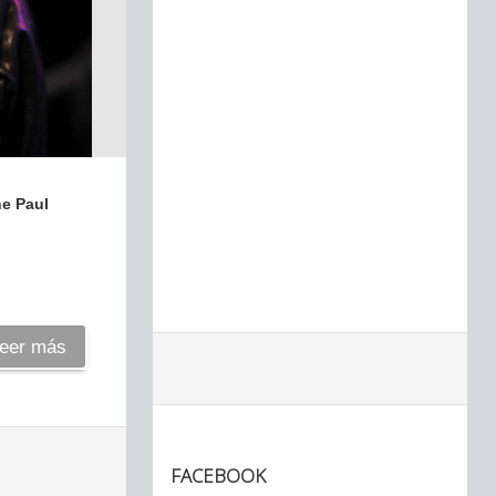
he Paul
eer más
FACEBOOK