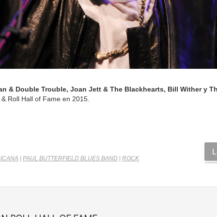
 & Double Trouble, Joan Jett & The Blackhearts, Bill Wither y T
 & Roll Hall of Fame en 2015.
L
ICANA
|
PAUL BUTTERFIELD BLUES BAND
|
ROCK