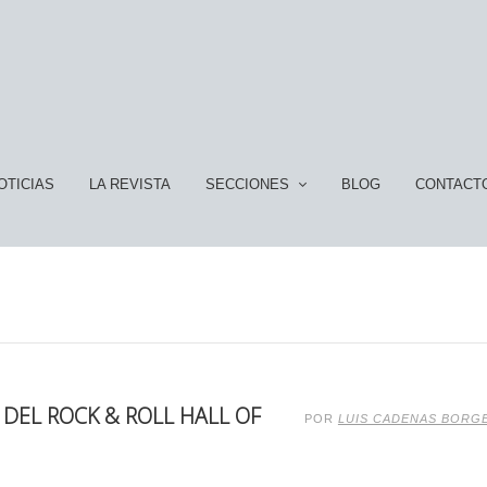
OTICIAS
LA REVISTA
SECCIONES
BLOG
CONTACT
DEL ROCK & ROLL HALL OF
POR
LUIS CADENAS BORG