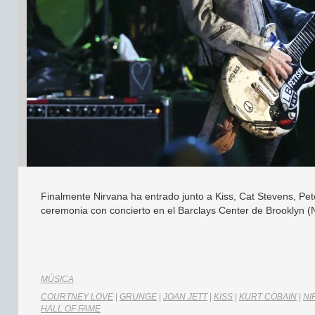
Finalmente Nirvana ha entrado junto a Kiss, Cat Stevens, Pet
ceremonia con concierto en el Barclays Center de Brooklyn (
MÚSICA
COURTNEY LOVE
|
GRUNGE
|
JOAN JETT
|
KISS
|
KURT COBAIN
|
NI
HALL OF FAME