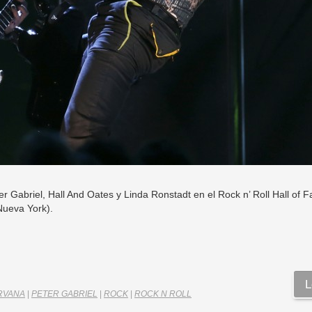
er Gabriel, Hall And Oates y Linda Ronstadt en el Rock n’ Roll Hall of
Nueva York).
L
RVANA
|
PETER GABRIEL
|
ROCK
|
ROCK N ROLL