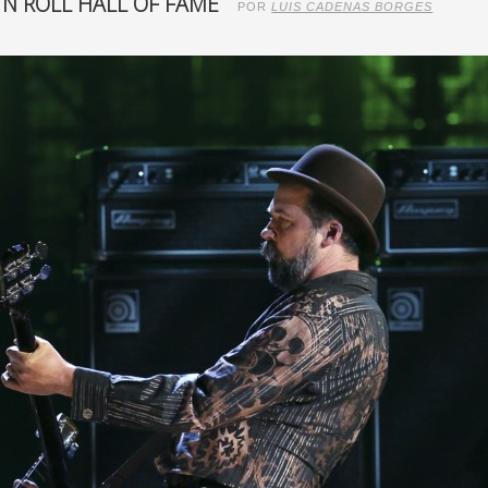
 N ROLL HALL OF FAME
POR
LUIS CADENAS BORGES