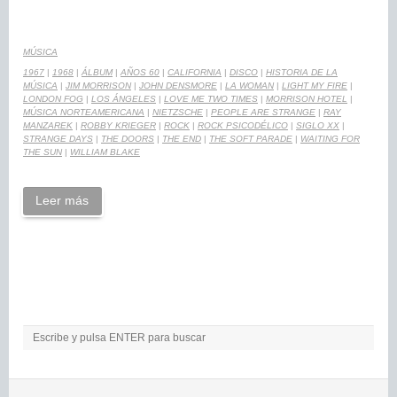
MÚSICA
1967
|
1968
|
ÁLBUM
|
AÑOS 60
|
CALIFORNIA
|
DISCO
|
HISTORIA DE LA
MÚSICA
|
JIM MORRISON
|
JOHN DENSMORE
|
LA WOMAN
|
LIGHT MY FIRE
|
LONDON FOG
|
LOS ÁNGELES
|
LOVE ME TWO TIMES
|
MORRISON HOTEL
|
MÚSICA NORTEAMERICANA
|
NIETZSCHE
|
PEOPLE ARE STRANGE
|
RAY
MANZAREK
|
ROBBY KRIEGER
|
ROCK
|
ROCK PSICODÉLICO
|
SIGLO XX
|
STRANGE DAYS
|
THE DOORS
|
THE END
|
THE SOFT PARADE
|
WAITING FOR
THE SUN
|
WILLIAM BLAKE
Leer más