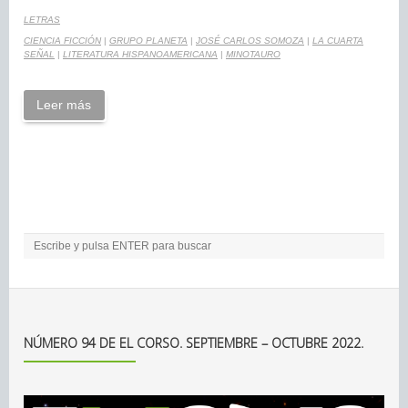
LETRAS
CIENCIA FICCIÓN
|
GRUPO PLANETA
|
JOSÉ CARLOS SOMOZA
|
LA CUARTA
SEÑAL
|
LITERATURA HISPANOAMERICANA
|
MINOTAURO
Leer más
NÚMERO 94 DE EL CORSO. SEPTIEMBRE – OCTUBRE 2022.