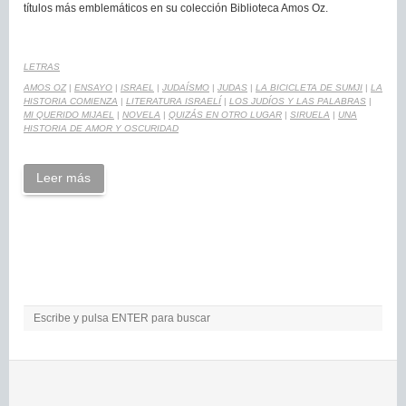
títulos más emblemáticos en su colección Biblioteca Amos Oz.
LETRAS
AMOS OZ
|
ENSAYO
|
ISRAEL
|
JUDAÍSMO
|
JUDAS
|
LA BICICLETA DE SUMJI
|
LA
HISTORIA COMIENZA
|
LITERATURA ISRAELÍ
|
LOS JUDÍOS Y LAS PALABRAS
|
MI QUERIDO MIJAEL
|
NOVELA
|
QUIZÁS EN OTRO LUGAR
|
SIRUELA
|
UNA
HISTORIA DE AMOR Y OSCURIDAD
Leer más