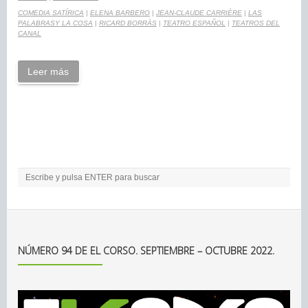
COMEDIA SATÍRICA
|
ELENA BARBERO
|
JEAN-CLAUDE CARRIÈRE
|
LAS
PALABRASY LA COSA
|
RICARD BORRÀS
|
TEATRO ESPAÑOL
|
TEATROS DEL
CANAL
Leer más
NÚMERO 94 DE EL CORSO. SEPTIEMBRE – OCTUBRE 2022.