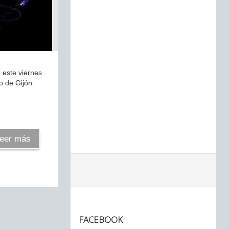
e este viernes
o de Gijón.
eer más
FACEBOOK