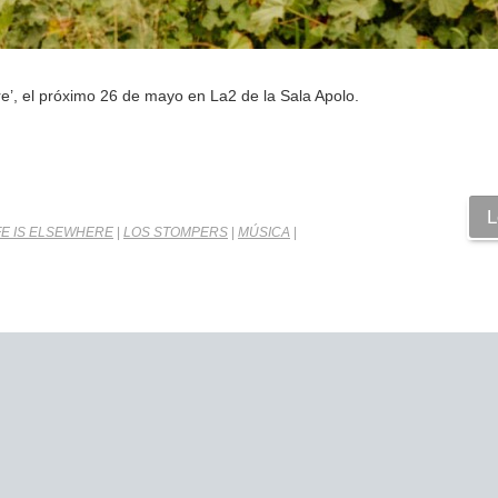
ere’, el próximo 26 de mayo en La2 de la Sala Apolo.
L
FE IS ELSEWHERE
|
LOS STOMPERS
|
MÚSICA
|