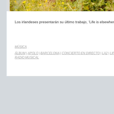
Los irlandeses presentarán su último trabajo, ‘Life is elsewh
MÚSICA
ÁLBUM
|
APOLO
|
BARCELONA
|
CONCIERTO EN DIRECTO
|
LA2
|
LI
RADIO MUSICAL