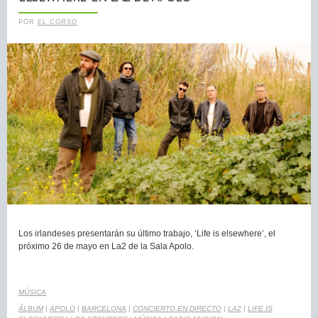
POR
EL CORSO
Los irlandeses presentarán su último trabajo, ‘Life is elsewhere’, el
próximo 26 de mayo en La2 de la Sala Apolo.
MÚSICA
ÁLBUM
|
APOLO
|
BARCELONA
|
CONCIERTO EN DIRECTO
|
LA2
|
LIFE IS