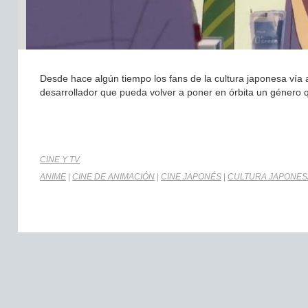
Desde hace algún tiempo los fans de la cultura japonesa vía a
desarrollador que pueda volver a poner en órbita un género q
CINE Y TV
ANIME
|
CINE DE ANIMACIÓN
|
CINE JAPONÉS
|
CULTURA JAPONES