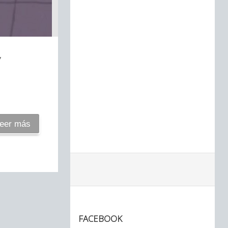
y
eer más
FACEBOOK