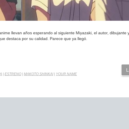
nime llevan años esperando al siguiente Miyazaki, el autor, dibujante 
ue destaca por su calidad. Parece que ya llegó.
L
A
|
ESTRENO
|
MAKOTO SHINKAI
|
YOUR NAME