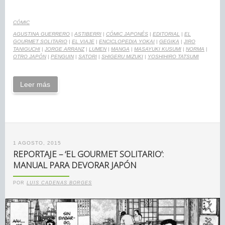
CÓMIC
AGUSTINA GUERRERO
|
ASTIBERRI
|
CÓMIC JAPONÉS
|
EDITORIAL
|
EL
GOURMET SOLITARIO
|
EL VIAJE
|
ENCICLOPEDIA YOKAI
|
GEGIKA
|
JIRO
TANIGUCHI
|
JORGE ARRANZ
|
LUMEN
|
MANGA
|
MASAYUKI KUSUMI
|
NORMA
|
OTRO JAPÓN
|
PENGUIN
|
SATORI
|
SHIGERU MIZUKI
|
YOSHIHIRO TATSUMI
Leer más
1 AGOSTO, 2015
REPORTAJE – ‘EL GOURMET SOLITARIO’:
MANUAL PARA DEVORAR JAPÓN
POR
LUIS CADENAS BORGES