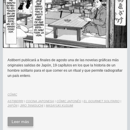
Astiberri publicará a finales de agosto una de las novelas gráficas más
originales salidas de Japón, 19 capítulos en los que la historia de un
hombre solitario para el que comer es un ritual y que permite radiografiar
un país entero.
CÓMIC
ASTIBERRI
|
COCINA JAPONESA
|
CÓMIC JAPONÉS
|
EL GOURMET SOLITARIO
|
JAPÓN
|
JIRO TANIGUCHI
|
MASAYUKI KUSUMI
Leer más