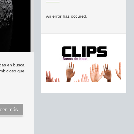
An error has occured.
idas en busca
ambicioso que
eer más