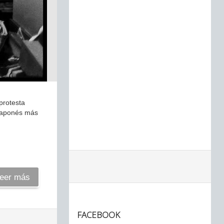
protesta
r japonés más
eer más
FACEBOOK