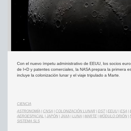
Con el nuevo ímpetu administrativo de EEUU, los socios eur
de I+D y patentes comerciales, la NASA prepara la primera e
incluye la colonización lunar y el viaje tripulado a Marte.
CIENCIA
ASTRONOMÍA
|
CNSA
|
COLONIZACIÓN LUNAR
|
DST
|
EEUU
|
ESA
|
AEROESPACIAL
|
JAPÓN
|
JAXA
|
LUNA
|
MARTE
|
MÓDULO ORIÓN
|
SISTEMA SLS