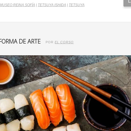
L
MUSEO REINA SOFÍA
|
TETSUYA ISHIDA
|
TETSUYA
 FORMA DE ARTE
POR
EL CORSO