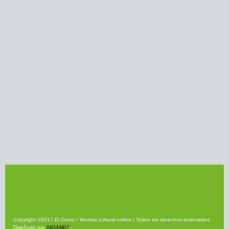
Copyright ©2017 El Corso • Revista cultural online | Todos los derechos reservados.
Diseñado por
INQANET
.