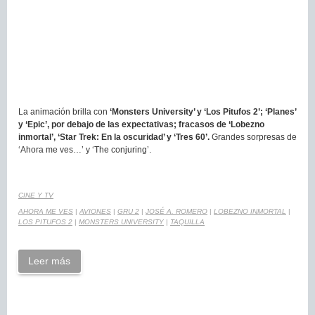
La animación brilla con
‘Monsters University’ y ‘Los Pitufos 2’; ‘Planes’
y ‘Epic’, por debajo de las expectativas; fracasos de ‘Lobezno
inmortal’, ‘Star Trek: En la oscuridad’ y ‘Tres 60’.
Grandes sorpresas de
‘Ahora me ves…’ y ‘The conjuring’.
CINE Y TV
AHORA ME VES
|
AVIONES
|
GRU 2
|
JOSÉ A. ROMERO
|
LOBEZNO INMORTAL
|
LOS PITUFOS 2
|
MONSTERS UNIVERSITY
|
TAQUILLA
Leer más