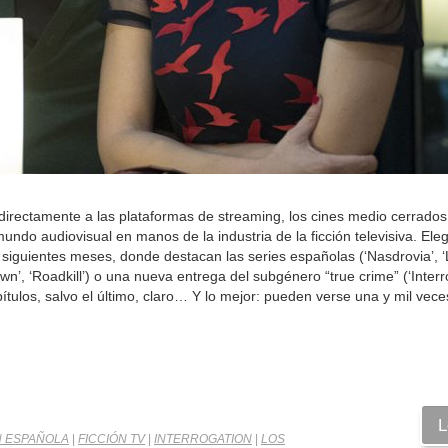
irectamente a las plataformas de streaming, los cines medio cerrado
do audiovisual en manos de la industria de la ficción televisiva. Ele
iguientes meses, donde destacan las series españolas (‘Nasdrovia’, ‘
n’, ‘Roadkill’) o una nueva entrega del subgénero “true crime” (‘Interr
pítulos, salvo el último, claro… Y lo mejor: pueden verse una y mil vec
L
N ESPAÑOLA
|
FICCIÓN TV
|
INTERROGATION
|
LOS