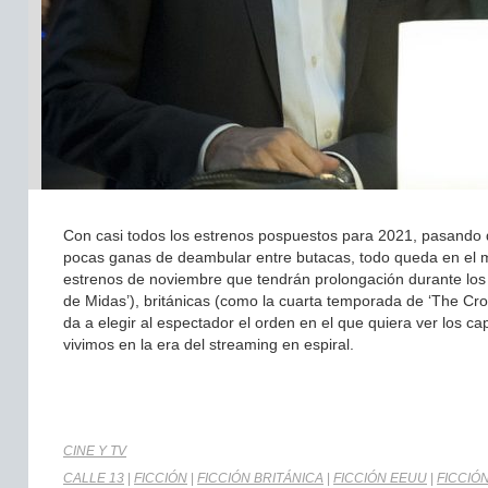
Con casi todos los estrenos pospuestos para 2021, pasando d
pocas ganas de deambular entre butacas, todo queda en el mun
estrenos de noviembre que tendrán prolongación durante los s
de Midas’), británicas (como la cuarta temporada de ‘The Crow
da a elegir al espectador el orden en el que quiera ver los ca
vivimos en la era del streaming en espiral.
CINE Y TV
CALLE 13
|
FICCIÓN
|
FICCIÓN BRITÁNICA
|
FICCIÓN EEUU
|
FICCIÓ