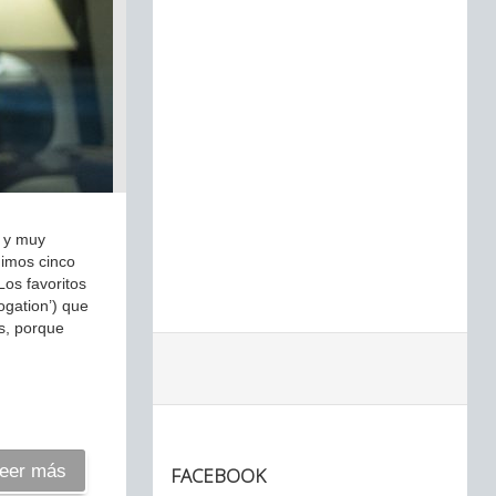
s y muy
gimos cinco
Los favoritos
ogation’) que
es, porque
eer más
FACEBOOK