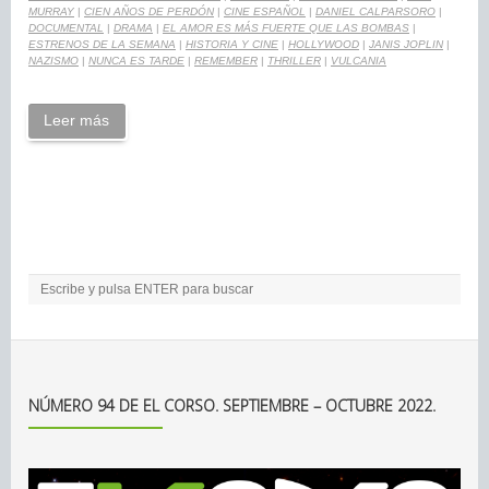
MURRAY
|
CIEN AÑOS DE PERDÓN
|
CINE ESPAÑOL
|
DANIEL CALPARSORO
|
DOCUMENTAL
|
DRAMA
|
EL AMOR ES MÁS FUERTE QUE LAS BOMBAS
|
ESTRENOS DE LA SEMANA
|
HISTORIA Y CINE
|
HOLLYWOOD
|
JANIS JOPLIN
|
NAZISMO
|
NUNCA ES TARDE
|
REMEMBER
|
THRILLER
|
VULCANIA
Leer más
NÚMERO 94 DE EL CORSO. SEPTIEMBRE – OCTUBRE 2022.