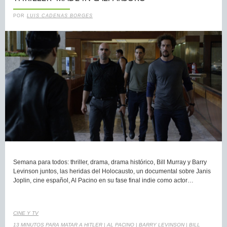
POR
LUIS CADENAS BORGES
Semana para todos: thriller, drama, drama histórico, Bill Murray y Barry
Levinson juntos, las heridas del Holocausto, un documental sobre Janis
Joplin, cine español, Al Pacino en su fase final indie como actor…
CINE Y TV
13 MINUTOS PARA MATAR A HITLER
|
AL PACINO
|
BARRY LEVINSON
|
BILL