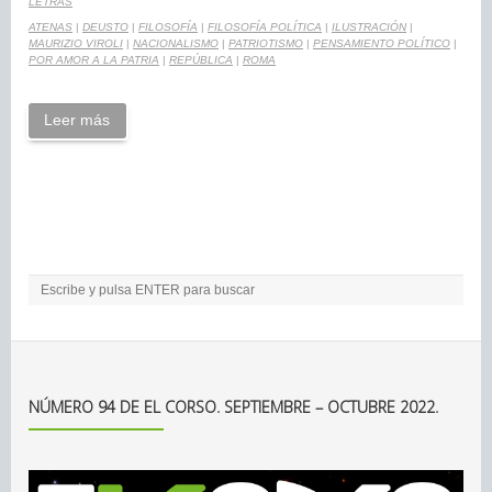
LETRAS
ATENAS
|
DEUSTO
|
FILOSOFÍA
|
FILOSOFÍA POLÍTICA
|
ILUSTRACIÓN
|
MAURIZIO VIROLI
|
NACIONALISMO
|
PATRIOTISMO
|
PENSAMIENTO POLÍTICO
|
POR AMOR A LA PATRIA
|
REPÚBLICA
|
ROMA
Leer más
NÚMERO 94 DE EL CORSO. SEPTIEMBRE – OCTUBRE 2022.