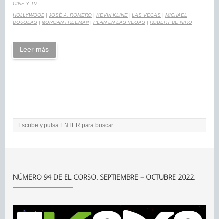
CINE Y TV
HOLLYWOOD
|
JOSÉ A. ROMERO
|
KEVIN KLINE
|
LAS VEGAS
|
MICHAEL
DOUGLAS
|
MORGAN FREEMAN
|
PLAN EN LAS VEGAS
|
ROBERT DE NIRO
Leer más
NÚMERO 94 DE EL CORSO. SEPTIEMBRE – OCTUBRE 2022.