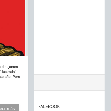
e dibujantes
“ilustrada”
ste año. Pero
FACEBOOK
eer más