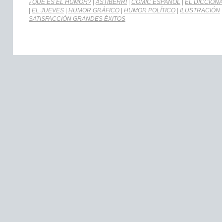
¿QUÉ ES EL HUMOR?
|
ASTIBERRI
|
CÓMIC ESPAÑOL
|
EL DICCION
|
EL JUEVES
|
HUMOR GRÁFICO
|
HUMOR POLÍTICO
|
ILUSTRACIÓN
SATISFACCIÓN GRANDES ÉXITOS