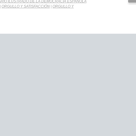
ARIO ILUSTRADO DE LA DEMOCRACIA ESPAÑOLA
|
ORGULLO Y SATISFACCIÓN
|
ORGULLO Y