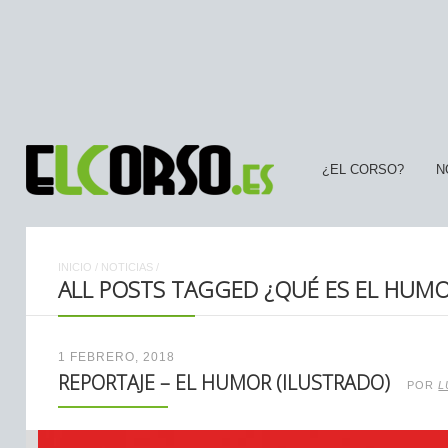
¿EL CORSO?
N
INICIO
/
NOTICIAS
/
ALL POSTS TAGGED ¿QUÉ ES EL HUM
1 FEBRERO, 2018
REPORTAJE – EL HUMOR (ILUSTRADO)
POR
L