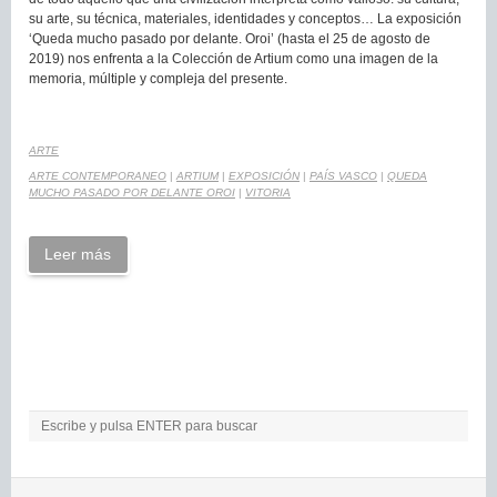
su arte, su técnica, materiales, identidades y conceptos… La exposición
‘Queda mucho pasado por delante. Oroi’ (hasta el 25 de agosto de
2019) nos enfrenta a la Colección de Artium como una imagen de la
memoria, múltiple y compleja del presente.
ARTE
ARTE CONTEMPORANEO
|
ARTIUM
|
EXPOSICIÓN
|
PAÍS VASCO
|
QUEDA
MUCHO PASADO POR DELANTE OROI
|
VITORIA
Leer más