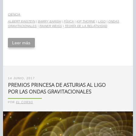
CIENCIA
ALBERT EINSTEIN
|
BARRY BARISH
|
FÍSICA
|
KIP THORNE
|
LIGO
|
ONDAS
GRAVITACIONALES
|
RAINER WEISS
|
TEORÍA DE LA RELATIVIDAD
Leer más
14 JUNIO, 2017
PREMIOS PRINCESA DE ASTURIAS AL LIGO
POR LAS ONDAS GRAVITACIONALES
POR
EL CORSO