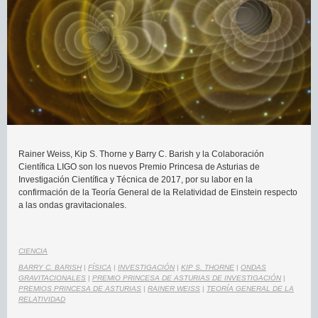
Rainer Weiss, Kip S. Thorne y Barry C. Barish y la Colaboración
Científica LIGO son los nuevos Premio Princesa de Asturias de
Investigación Científica y Técnica de 2017, por su labor en la
confirmación de la Teoría General de la Relatividad de Einstein respecto
a las ondas gravitacionales.
CIENCIA
BARRY C. BARISH
|
FÍSICA
|
INVESTIGACIÓN
|
KIP S. THORNE
|
ONDAS
GRAVITACIONALES
|
PREMIO PRINCESA DE ASTURIAS DE INVESTIGACIÓN
|
PREMIOS PRINCESA DE ASTURIAS
|
RAINER WEISS
|
TEORÍA GENERAL DE LA
RELATIVIDAD