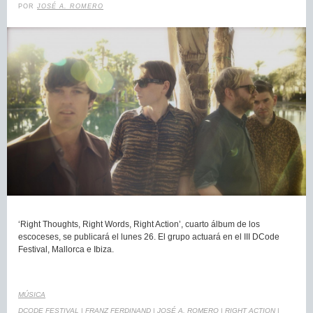
POR
JOSÉ A. ROMERO
‘Right Thoughts, Right Words, Right Action’, cuarto álbum de los
escoceses, se publicará el lunes 26. El grupo actuará en el III DCode
Festival, Mallorca e Ibiza.
MÚSICA
DCODE FESTIVAL
|
FRANZ FERDINAND
|
JOSÉ A. ROMERO
|
RIGHT ACTION
|