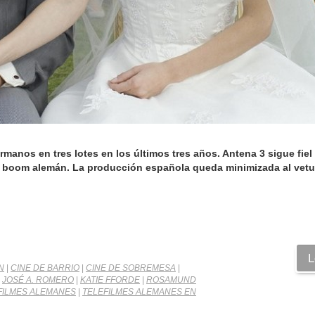
manos en tres lotes en los últimos tres años. Antena 3 sigue fiel a
l boom alemán. La producción española queda minimizada al vetu
L
N
|
CINE DE BARRIO
|
CINE DE SOBREMESA
|
|
JOSÉ A. ROMERO
|
KATIE FFORDE
|
ROSAMUND
FILMES ALEMANES
|
TELEFILMES ALEMANES EN