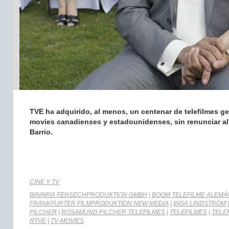
TVE ha adquirido, al menos, un centenar de telefilmes ger
movies canadienses y estadounidenses, sin renunciar a
Barrio.
CINE Y TV
BAVARIA FENSECHPRODUKTION GMBH
|
BOOM TELEFILME ALEMÁ
FRANKFURTER FILMPRODUKTION NEW MEDIA
|
INGA LINDSTRÖM
PILCHER
|
ROSAMUND PILCHER TELEFILMES
|
TELEFILMES
|
TELE
RTVE
|
TV-MOVIES