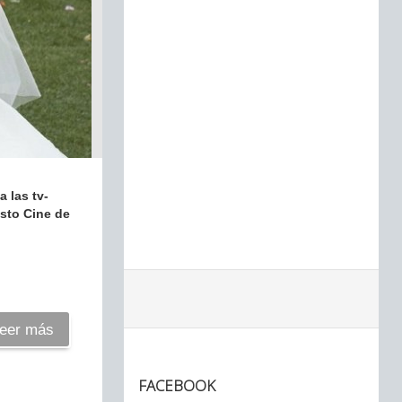
 las tv-
sto Cine de
eer más
FACEBOOK