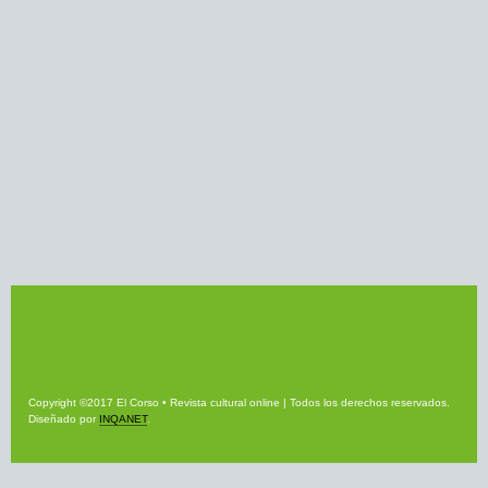
Copyright ©2017 El Corso • Revista cultural online | Todos los derechos reservados.
Diseñado por
INQANET
.