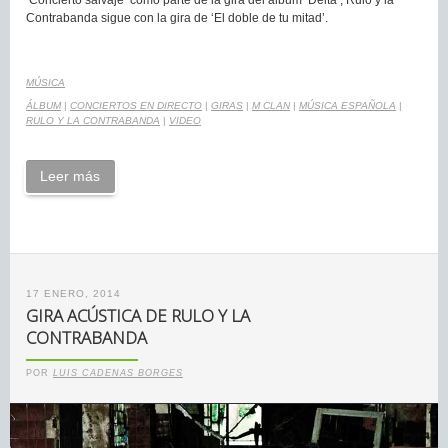
‘Concierto salvaje’ como parte de la gira del álbum ‘Delta’; Rulo y la
Contrabanda sigue con la gira de ‘El doble de tu mitad’.
MÚSICA
ÁLBUM
|
CONCIERTOS EN DIRECTO
|
GIRAS
|
M CLAN
|
MÚSICA ESPAÑOLA
|
RULO Y LA CONTRABANDA
|
VIDEO
Leer más
17 ENERO, 2014
GIRA ACÚSTICA DE RULO Y LA
CONTRABANDA
POR
LUIS CADENAS BORGES