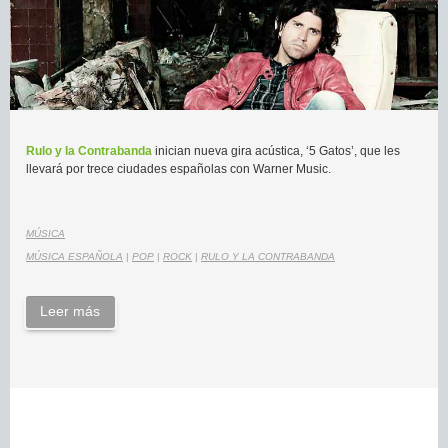
Rulo y la Contrabanda
inician nueva gira acústica, ‘5 Gatos’, que les
llevará por trece ciudades españolas con Warner Music.
MÚSICA
MÚSICA ESPAÑOLA
|
POP
|
ROCK
|
RULO Y LA CONTRABANDA
Leer más