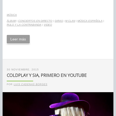
MÚSICA
ÁLBUM
|
CONCIERTOS EN DIRECTO
|
GIRAS
|
M CLAN
|
MÚSICA ESPAÑOLA
|
RULO Y LA CONTRABANDA
|
VIDEO
Leer más
30 NOVIEMBRE, 2015
COLDPLAY Y SIA, PRIMERO EN YOUTUBE
POR
LUIS CADENAS BORGES