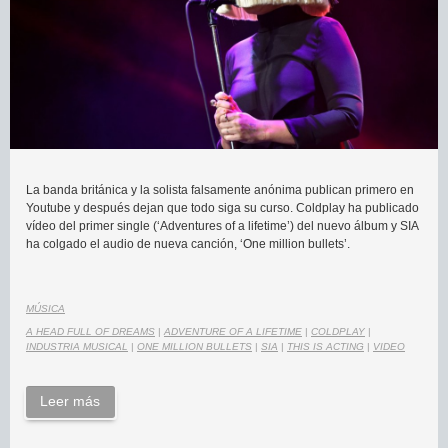
La banda británica y la solista falsamente anónima publican primero en
Youtube y después dejan que todo siga su curso. Coldplay ha publicado
vídeo del primer single (‘Adventures of a lifetime’) del nuevo álbum y SIA
ha colgado el audio de nueva canción, ‘One million bullets’.
MÚSICA
A HEAD FULL OF DREAMS
|
ADVENTURE OF A LIFETIME
|
COLDPLAY
|
INDUSTRIA MUSICAL
|
ONE MILLION BULLETS
|
SIA
|
THIS IS ACTING
|
VIDEO
Leer más