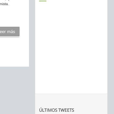
mista.
eer más
ÚLTIMOS TWEETS