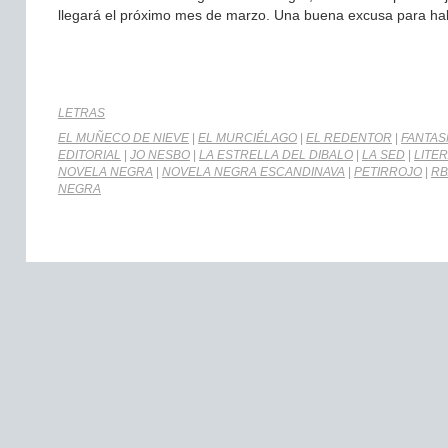
llegará el próximo mes de marzo. Una buena excusa para habl
LETRAS
EL MUÑECO DE NIEVE
|
EL MURCIÉLAGO
|
EL REDENTOR
|
FANTA
EDITORIAL
|
JO NESBO
|
LA ESTRELLA DEL DIBALO
|
LA SED
|
LITE
NOVELA NEGRA
|
NOVELA NEGRA ESCANDINAVA
|
PETIRROJO
|
RB
NEGRA