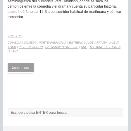
semibiográfica del humorista Pete Davidson, donde se saca los
demonios entre la comedia y el drama y cuenta su particular historia,
desde huérfano del 11-S a consumidor habitual de marihuana y cómico
rompedor.
CINE Y TV
COMEDIA
|
COMEDIA NORTEAMERICANA
|
ESTRENO
|
JUDE APATOW
|
NUEVA
YORK
|
PETE DAVIDSON
|
SATURDAY NIGHT LIVE
|
SNL
|
THE KING OF STATEN
ISLAND
Leer más