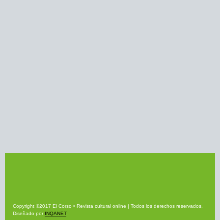
Copyright ©2017 El Corso • Revista cultural online | Todos los derechos reservados.
Diseñado por
INQANET
.