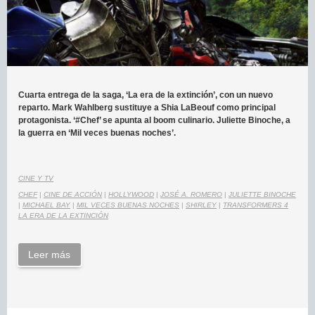
Cuarta entrega de la saga, ‘La era de la extinción’, con un nuevo
reparto. Mark Wahlberg sustituye a Shia LaBeouf como principal
protagonista. ‘#Chef’ se apunta al boom culinario. Juliette Binoche, a
la guerra en ‘Mil veces buenas noches’.
CINE Y TV
CHEF
|
CINE DE ACCIÓN
|
HOLLYWOOD
|
JOSÉ A. ROMERO
|
JULIETTE BINOCHE
|
MICHAEL BAY
|
MIL VECES BUENAS NOCHES
|
SHIRLEY
|
TRANSFORMERS 4
LA ERA DE LA EXTINCIÓN
Leer más