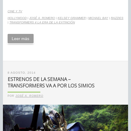
CINE Y TV
HOLLYWOOD
|
JOSÉ A. ROMERO
|
KELSEY GRAMMER
|
MICHAEL BAY
|
RAZZIES
|
TRANSFORMERS 4 LA ERA DE LA EXTINCIÓN
Leer más
8 AGOSTO, 2014
ESTRENOS DE LA SEMANA –
TRANSFORMERS VA A POR LOS SIMIOS
POR
JOSÉ A. ROMERO